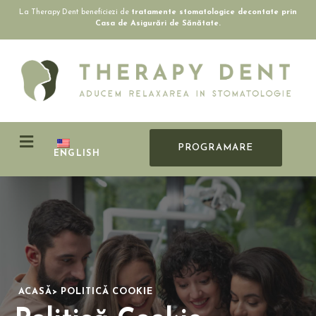
La Therapy Dent beneficiezi de
tratamente stomatologice decontate prin
Casa de Asigurări de Sănătate.
PROGRAMARE
ENGLISH
ACASĂ> POLITICĂ COOKIE