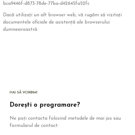
bca9446f-d873-78de-77ba-d42645fa52fc
Dacă utilizați un alt browser web, vă rugăm să vizitați
documentele oficiale de asistență ale browserului
dumneavoastră.
HAI SĂ VORBIM!
Dorești o programare?
Ne poți contacta folosind metodele de mai jos sau
formularul de contact: