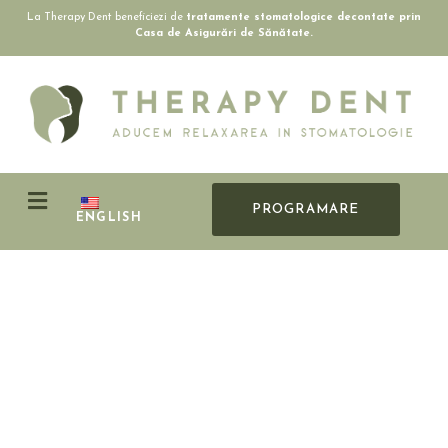
La Therapy Dent beneficiezi de
tratamente stomatologice decontate prin
Casa de Asigurări de Sănătate.
PROGRAMARE
ENGLISH
Se întrevăd lucruri mărețe la
orizont